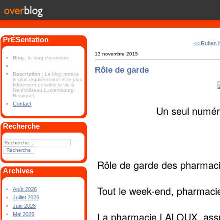
PrÉSentation
<< Ruban 
13 novembre 2015
Blog
: le blog chestrolais
Rôle de garde
Description
: Le blog retrace
le plus régulièrement et le plus
fidèlement possible la vie à
Neufchâteau (Luxembourg-
Belgique).
Contact
Un seul numéro
Recherche
Rôle de garde des pharmac
Archives
Tout le week-end, pharmaci
Août 2026
Juillet 2026
Juin 2026
La pharmacie LALOUX assure
Mai 2026