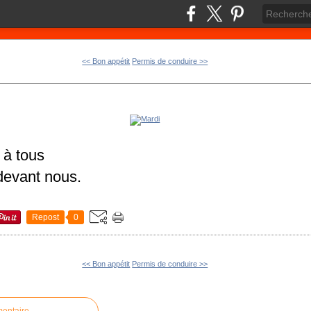
<< Bon appétit
Permis de conduire >>
 à tous
devant nous.
Repost
0
<< Bon appétit
Permis de conduire >>
mentaire