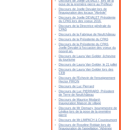
Discours de Joelle DEVALET, lors de la
pose de la première pierre au Préfleuri
Discours de Joelle Devalet lors de
l'inauguration des locaux "Alvéole"
Discours de Joelle DEVALET Présidente
du CPAS lors des voeux 2016.
Discours de la Directrice générale du
CPAS
Discours de la Fabrique de Neufchâteau
Discours de la Présidente du CPAS
Discours de la Présidente du CPAS,
Joelle Devalet à l'occasion des voeux du
nouvel an.
Discours de Laura Van Gelder, échevine
du tourisme
Discours de Laura Van Gelder, le 21 juillet
Discours de Laura Van Gelder lors des
CEB
Discours de l'Echevin de l'enseignement
Hector PIRON
Discours de Luc Pierrard
Discours de Luc PIERRARD, Président
de Terre de Neufchâteau
Discours de Maurice Modard-
Inauguration Maison de village
Discours de Mr Demazy, bourgmestre de
Léglise,lors de la pose de la première
pierre
Discours de Mr.LIMPACH à Cousteumont
Discours de Roseline Roblain lors de
l'inauguration de l'appellation "Athénée