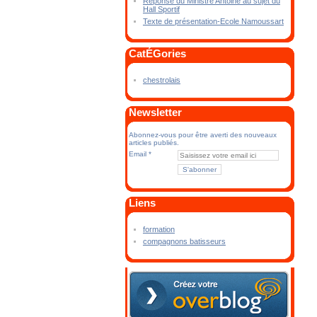
Réponse du Ministre Antoine au sujet du
Hall Sportif
Texte de présentation-Ecole Namoussart
CatÉGories
chestrolais
Newsletter
Abonnez-vous pour être averti des nouveaux
articles publiés.
Email
Liens
formation
compagnons batisseurs