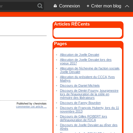
Connexion
+
Créer mon blog
Articles RÉCents
Pages
Allocution de Joelle Devalet
Allocution de Joelle Devalet lors des
voeux 2017
Allocution de l'échevine de l'action sociale,
Joelle Devalet
Allocution du président du CCCA,Yves
Mathys
Discours de Daniel Michiels
Discours de Dimitri Fourny, bourgmestre
lors de l'inauguration de la stèle en
mémoire des libérateurs
Discours de Fanny Bourdon
Published by chestrolais
commenter cet article
…
Discours de François Huberty, lors du 11
novembre 2013
Discours de Gilles ROBERT lors
del'inauguration de l'OCA
Discours de Joelle Devalet au dîner des
Aînés