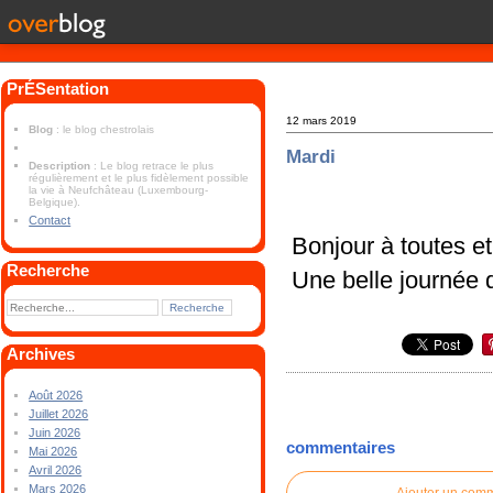
PrÉSentation
12 mars 2019
Blog
: le blog chestrolais
Mardi
Description
: Le blog retrace le plus
régulièrement et le plus fidèlement possible
la vie à Neufchâteau (Luxembourg-
Belgique).
Contact
Bonjour à toutes et
Recherche
Une belle journée 
Archives
Août 2026
Juillet 2026
Juin 2026
commentaires
Mai 2026
Avril 2026
Mars 2026
Ajouter un com