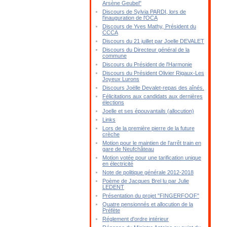
Arsène Geubel"
Discours de Sylvia PARDI, lors de
l'inauguration de l'OCA
Discours de Yves Mathy, Président du
CCCA
Discours du 21 juillet par Joelle DEVALET
Discours du Directeur général de la
commune
Discours du Président de l'Harmonie
Discours du Président Olivier Rigaux-Les
Joyeux Lurons
Discours Joëlle Devalet-repas des aînés.
Félicitations aux candidats aux dernières
élections
Joelle et ses épouvantails (allocution)
Links
Lors de la première pierre de la future
crèche
Motion pour le maintien de l'arrêt train en
gare de Neufchâteau
Motion votée pour une tarification unique
en électricité
Note de politique générale 2012-2018
Poème de Jacques Brel lu par Julie
LEDENT
Présentation du projet "FINGERFOOF"
Quatre pensionnés et allocution de la
Préfète
Réglement d'ordre intérieur