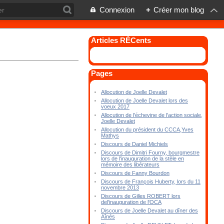
Connexion
+
Créer mon blog
Articles RÉCents
Pages
Allocution de Joelle Devalet
Allocution de Joelle Devalet lors des
voeux 2017
Allocution de l'échevine de l'action sociale,
Joelle Devalet
Allocution du président du CCCA,Yves
Mathys
Discours de Daniel Michiels
Discours de Dimitri Fourny, bourgmestre
lors de l'inauguration de la stèle en
mémoire des libérateurs
Discours de Fanny Bourdon
Discours de François Huberty, lors du 11
novembre 2013
Discours de Gilles ROBERT lors
del'inauguration de l'OCA
Discours de Joelle Devalet au dîner des
Aînés