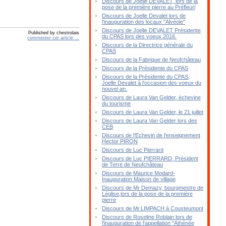
Discours de Joelle DEVALET, lors de la
pose de la première pierre au Préfleuri
Discours de Joelle Devalet lors de
l'inauguration des locaux "Alvéole"
Discours de Joelle DEVALET Présidente
Published by chestrolais
du CPAS lors des voeux 2016.
commenter cet article
…
Discours de la Directrice générale du
CPAS
Discours de la Fabrique de Neufchâteau
Discours de la Présidente du CPAS
Discours de la Présidente du CPAS,
Joelle Devalet à l'occasion des voeux du
nouvel an.
Discours de Laura Van Gelder, échevine
du tourisme
Discours de Laura Van Gelder, le 21 juillet
Discours de Laura Van Gelder lors des
CEB
Discours de l'Echevin de l'enseignement
Hector PIRON
Discours de Luc Pierrard
Discours de Luc PIERRARD, Président
de Terre de Neufchâteau
Discours de Maurice Modard-
Inauguration Maison de village
Discours de Mr Demazy, bourgmestre de
Léglise,lors de la pose de la première
pierre
Discours de Mr.LIMPACH à Cousteumont
Discours de Roseline Roblain lors de
l'inauguration de l'appellation "Athénée