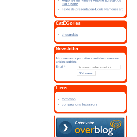
Réponse du Ministre Antoine au sujet du
Hall Sportif
Texte de présentation-Ecole Namoussart
CatÉGories
chestrolais
Newsletter
Abonnez-vous pour être averti des nouveaux
articles publiés.
Email
Liens
formation
compagnons batisseurs