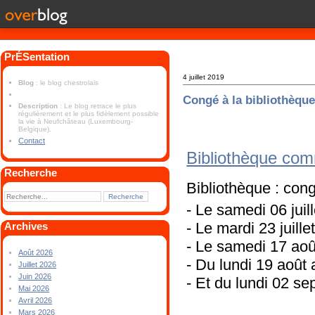
PrÉSentation
4 juillet 2019
Blog
: le blog chestrolais
Congé à la bibliothèqu
Description
: Le blog retrace le plus
régulièrement et le plus fidèlement possible
la vie à Neufchâteau (Luxembourg-
Belgique).
Contact
Bibliothèque co
Recherche
Bibliothèque : cong
- Le samedi 06 juil
- Le mardi 23 juille
Archives
- Le samedi 17 aoû
Août 2026
- Du lundi 19 août
Juillet 2026
Juin 2026
- Et du lundi 02 s
Mai 2026
Avril 2026
Mars 2026