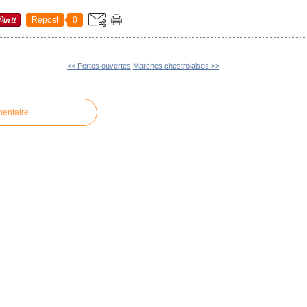
Repost
0
<< Portes ouvertes
Marches chestrolaises >>
mentaire