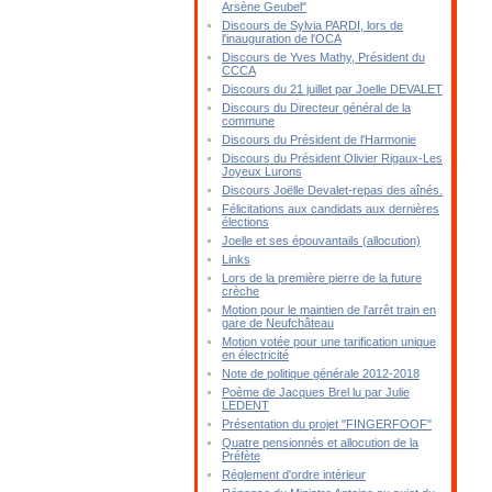
Arsène Geubel"
Discours de Sylvia PARDI, lors de
l'inauguration de l'OCA
Discours de Yves Mathy, Président du
CCCA
Discours du 21 juillet par Joelle DEVALET
Discours du Directeur général de la
commune
Discours du Président de l'Harmonie
Discours du Président Olivier Rigaux-Les
Joyeux Lurons
Discours Joëlle Devalet-repas des aînés.
Félicitations aux candidats aux dernières
élections
Joelle et ses épouvantails (allocution)
Links
Lors de la première pierre de la future
crèche
Motion pour le maintien de l'arrêt train en
gare de Neufchâteau
Motion votée pour une tarification unique
en électricité
Note de politique générale 2012-2018
Poème de Jacques Brel lu par Julie
LEDENT
Présentation du projet "FINGERFOOF"
Quatre pensionnés et allocution de la
Préfète
Réglement d'ordre intérieur