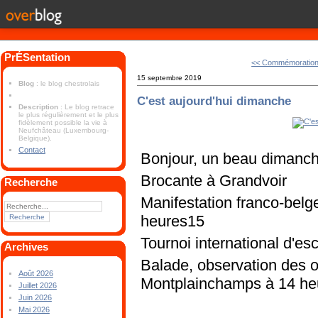
PrÉSentation
<< Commémoration 
15 septembre 2019
Blog
: le blog chestrolais
C'est aujourd'hui dimanche
Description
: Le blog retrace
le plus régulièrement et le plus
fidèlement possible la vie à
Neufchâteau (Luxembourg-
Belgique).
Contact
Bonjour, un beau dimanch
Brocante à Grandvoir
Recherche
Manifestation franco-bel
heures15
Tournoi international d'es
Archives
Balade, observation des o
Août 2026
Montplainchamps à 14 he
Juillet 2026
Juin 2026
Mai 2026