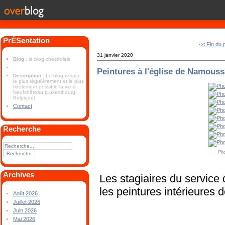
PrÉSentation
<< Fin du 
31 janvier 2020
Blog
: le blog chestrolais
Peintures à l'église de Namouss
Description
: Le blog retrace
le plus régulièrement et le plus
fidèlement possible la vie à
Neufchâteau (Luxembourg-
Belgique).
Contact
Recherche
Pho
Archives
Les stagiaires du service 
les peintures intérieures 
Août 2026
Juillet 2026
Juin 2026
Mai 2026