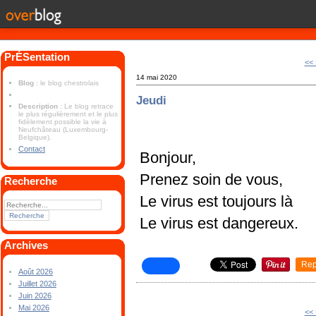
PrÉSentation
<< 
14 mai 2020
Blog
: le blog chestrolais
Jeudi
Description
: Le blog retrace
le plus régulièrement et le plus
fidèlement possible la vie à
Neufchâteau (Luxembourg-
Belgique).
Contact
Bonjour,
Prenez soin de vous,
Recherche
Le virus est toujours là
Le virus est dangereux.
Archives
Rep
Août 2026
Juillet 2026
Juin 2026
Mai 2026
<< 