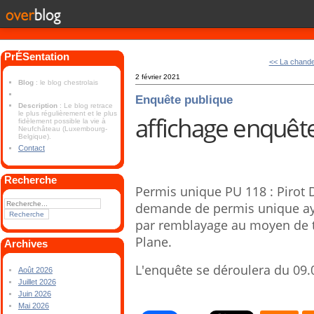
PrÉSentation
<< La chande
2 février 2021
Blog
: le blog chestrolais
Enquête publique
Description
: Le blog retrace
le plus régulièrement et le plus
affichage enquête
fidèlement possible la vie à
Neufchâteau (Luxembourg-
Belgique).
Contact
Recherche
Permis unique PU 118 : Pirot D
demande de permis unique ayan
par remblayage au moyen de t
Plane.
Archives
L'enquête se déroulera du 09.
Août 2026
Juillet 2026
Juin 2026
Mai 2026