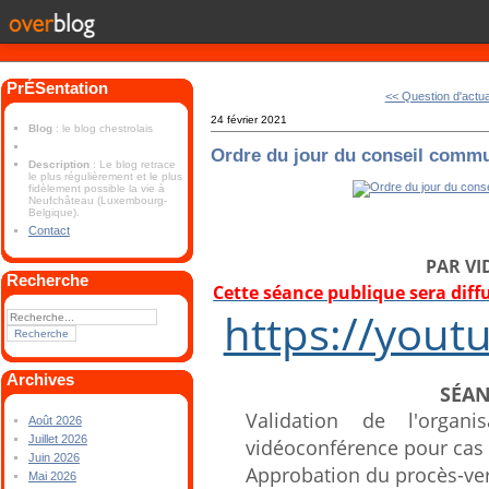
PrÉSentation
<< Question d'actual
24 février 2021
Blog
: le blog chestrolais
Ordre du jour du conseil commu
Description
: Le blog retrace
le plus régulièrement et le plus
fidèlement possible la vie à
Neufchâteau (Luxembourg-
Belgique).
Contact
PAR V
Recherche
Cette séance publique sera diff
https://yout
Archives
SÉAN
Validation de l'orga
Août 2026
Juillet 2026
vidéoconférence pour cas
Juin 2026
Approbation du procès-ver
Mai 2026