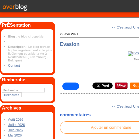
PrÉSentation
<< C'est jeudi
Une
29 avril 2021
Blog
: le blog chestrolais
Evasion
Description
: Le blog retrace
le plus régulièrement et le plus
fidèlement possible la vie à
Neufchâteau (Luxembourg-
Des
Belgique).
Contact
Recherche
Rep
<< C'est jeudi
Une
Archives
commentaires
Août 2026
Juillet 2026
Ajouter un commentaire
Juin 2026
Mai 2026