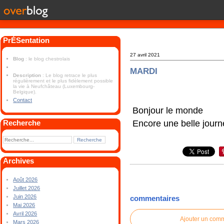
PrÉSentation
27 avril 2021
Blog
: le blog chestrolais
MARDI
Description
: Le blog retrace le plus
régulièrement et le plus fidèlement possible
la vie à Neufchâteau (Luxembourg-
Belgique).
Contact
Bonjour le monde
Encore une belle journ
Recherche
Archives
Août 2026
Juillet 2026
Juin 2026
commentaires
Mai 2026
Avril 2026
Ajouter un com
Mars 2026