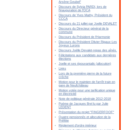
Arsène Geubel"
Discours de Sylvia PARDI, lors de
l'inauguration de l'OCA
Discours de Yves Mathy, Président du
CCCA
Discours du 21 juillet par Joelle DEVALET
Discours du Directeur général de la
commune
Discours du Président de l'Harmonie
Discours du Président Olivier Rigaux-Les
Joyeux Lurons
Discours Joëlle Devalet-repas des aînés.
Félicitations aux candidats aux dernières
élections
Joelle et ses épouvantails (allocution)
Links
Lors de la première pierre de la future
crèche
Motion pour le maintien de l'arrêt train en
gare de Neufchâteau
Motion votée pour une tarification unique
en électricité
Note de politique générale 2012-2018
Poème de Jacques Brel lu par Julie
LEDENT
Présentation du projet "FINGERFOOF"
Quatre pensionnés et allocution de la
Préfète
Réglement d'ordre intérieur