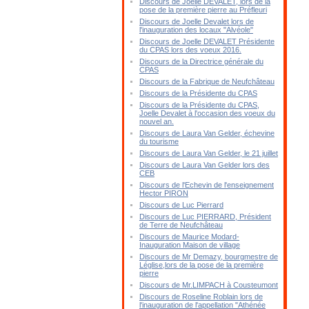
Discours de Joelle DEVALET, lors de la
pose de la première pierre au Préfleuri
Discours de Joelle Devalet lors de
l'inauguration des locaux "Alvéole"
Discours de Joelle DEVALET Présidente
du CPAS lors des voeux 2016.
Discours de la Directrice générale du
CPAS
Discours de la Fabrique de Neufchâteau
Discours de la Présidente du CPAS
Discours de la Présidente du CPAS,
Joelle Devalet à l'occasion des voeux du
nouvel an.
Discours de Laura Van Gelder, échevine
du tourisme
Discours de Laura Van Gelder, le 21 juillet
Discours de Laura Van Gelder lors des
CEB
Discours de l'Echevin de l'enseignement
Hector PIRON
Discours de Luc Pierrard
Discours de Luc PIERRARD, Président
de Terre de Neufchâteau
Discours de Maurice Modard-
Inauguration Maison de village
Discours de Mr Demazy, bourgmestre de
Léglise,lors de la pose de la première
pierre
Discours de Mr.LIMPACH à Cousteumont
Discours de Roseline Roblain lors de
l'inauguration de l'appellation "Athénée