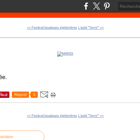
<< Festival boutiques éphémères
L'asbl "Terre'" >>
ée.
Repost
0
<< Festival boutiques éphémères
L'asbl "Terre'" >>
mentaire