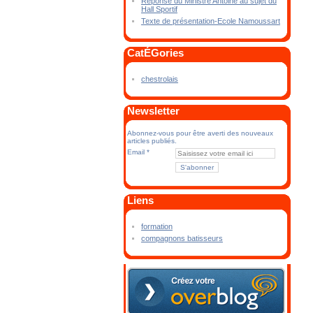
Réponse du Ministre Antoine au sujet du
Hall Sportif
Texte de présentation-Ecole Namoussart
CatÉGories
chestrolais
Newsletter
Abonnez-vous pour être averti des nouveaux
articles publiés.
Email
Liens
formation
compagnons batisseurs