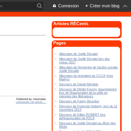
Connexion
+
Créer mon blog
Articles RÉCents
Pages
Allocution de Joelle Devalet
Allocution de Joelle Devalet lors des
voeux 2017
Allocution de l'échevine de l'action sociale,
Joelle Devalet
Allocution du président du CCCA,Yves
Mathys
Discours de Daniel Michiels
Discours de Dimitri Fourny, bourgmestre
lors de l'inauguration de la stèle en
mémoire des libérateurs
Published by chestrolais
Discours de Fanny Bourdon
commenter cet article
…
Discours de François Huberty, lors du 11
novembre 2013
Discours de Gilles ROBERT lors
del'inauguration de l'OCA
Discours de Joelle Devalet au dîner des
Aînés