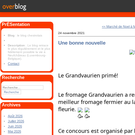
PrÉSentation
<< Marché de Noel à 
24 novembre 2021
Blog
: le blog chestrolais
Une bonne nouvelle
Description
: Le blog retrace
le plus régulièrement et le plus
fidèlement possible la vie à
Neufchâteau (Luxembourg-
Belgique).
Contact
Le Grandvaurien primé!
Recherche
Le fromage Grandvaurien a re
meilleur fromage fermier au la
Archives
fleurie. 
Août 2026
Juillet 2026
Juin 2026
Ce concours est organisé par l
Mai 2026