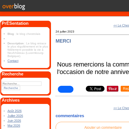
PrÉSentation
<< Le Chest
24 juillet 2023
Blog
: le blog chestrolais
MERCI
Description
: Le blog retrace
le plus régulièrement et le plus
fidèlement possible la vie à
Neufchâteau (Luxembourg-
Belgique).
Contact
Nous remercions la commun
l'occasion de notre anniv
Recherche
Rep
Archives
<< Le Chest
Août 2026
commentaires
Juillet 2026
Juin 2026
Mai 2026
Ajouter un commentaire