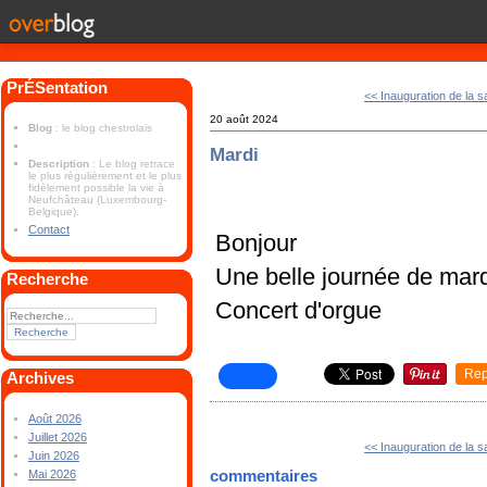
PrÉSentation
<< Inauguration de la sa
20 août 2024
Blog
: le blog chestrolais
Mardi
Description
: Le blog retrace
le plus régulièrement et le plus
fidèlement possible la vie à
Neufchâteau (Luxembourg-
Belgique).
Contact
Bonjour
Une belle journée de mard
Recherche
Concert d'orgue
Rep
Archives
Août 2026
Juillet 2026
<< Inauguration de la sa
Juin 2026
commentaires
Mai 2026