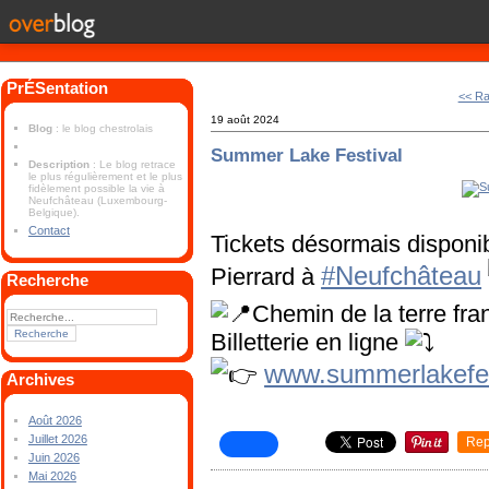
PrÉSentation
<< R
19 août 2024
Blog
: le blog chestrolais
Summer Lake Festival
Description
: Le blog retrace
le plus régulièrement et le plus
fidèlement possible la vie à
Neufchâteau (Luxembourg-
Belgique).
Contact
Tickets désormais disponib
#Neufchâteau
Pierrard à
Recherche
Chemin de la terre fr
Billetterie en ligne
www.summerlakefes
Archives
Août 2026
Juillet 2026
Rep
Juin 2026
Mai 2026