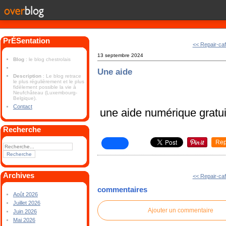
PrÉSentation
<< Repair-ca
13 septembre 2024
Blog
: le blog chestrolais
Une aide
Description
: Le blog retrace
le plus régulièrement et le plus
fidèlement possible la vie à
Neufchâteau (Luxembourg-
Belgique).
Contact
une aide numérique gratui
Recherche
Rep
Archives
<< Repair-ca
commentaires
Août 2026
Juillet 2026
Ajouter un commentaire
Juin 2026
Mai 2026