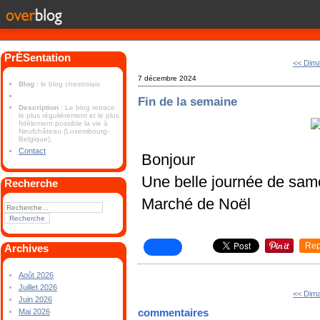
PrÉSentation
<< Dim
7 décembre 2024
Blog
: le blog chestrolais
Fin de la semaine
Description
: Le blog retrace
le plus régulièrement et le plus
fidèlement possible la vie à
Neufchâteau (Luxembourg-
Belgique).
Contact
Bonjour
Une belle journée de sam
Recherche
Marché de Noël
Rep
Archives
Août 2026
Juillet 2026
<< Dim
Juin 2026
commentaires
Mai 2026