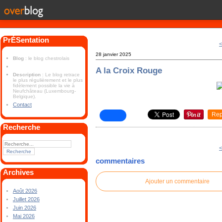
PrÉSentation
<
28 janvier 2025
Blog
: le blog chestrolais
A la Croix Rouge
Description
: Le blog retrace
le plus régulièrement et le plus
fidèlement possible la vie à
Neufchâteau (Luxembourg-
Belgique).
Contact
Rep
Recherche
<
commentaires
Archives
Ajouter un commentaire
Août 2026
Juillet 2026
Juin 2026
Mai 2026