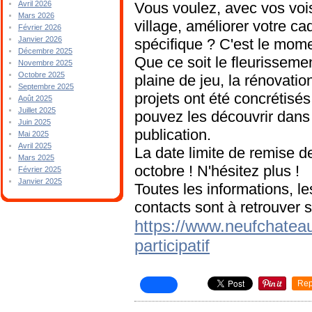
Vous voulez, avec vos voisi
Avril 2026
Mars 2026
village, améliorer votre ca
Février 2026
Janvier 2026
spécifique ? C'est le mom
Décembre 2025
Que ce soit le fleurissemen
Novembre 2025
Octobre 2025
plaine de jeu, la rénovatio
Septembre 2025
projets ont été concrétisé
Août 2025
Juillet 2025
pouvez les découvrir dans
Juin 2025
publication.
Mai 2025
Avril 2025
La date limite de remise d
Mars 2025
octobre ! N'hésitez plus !
Février 2025
Janvier 2025
Toutes les informations, l
contacts sont à retrouver su
https://www.neufchateau
participatif
Rep