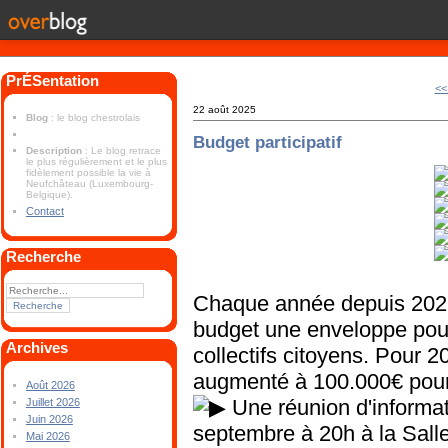
PrÉSentation
<<
22 août 2025
Blog
: le blog chestrolais
Budget participatif
Description
: Le blog retrace
le plus régulièrement et le plus
fidèlement possible la vie à
Neufchâteau (Luxembourg-
Belgique).
Contact
Recherche
Chaque année depuis 2022
budget une enveloppe pou
Archives
collectifs citoyens. Pour 
augmenté à 100.000€ pour 
Août 2026
Une réunion d'informati
Juillet 2026
Juin 2026
septembre à 20h à la Sall
Mai 2026