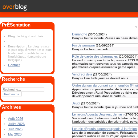
PrÉSentation
1
Dimanche
(
30/06/2024
)
Blog
: le blog chestrolais
Bonjour tout le monde Passez un beau diman
Fin de semaine
(
29/06/2024
)
Description
: Le blog retrace
Bonjour Un beau samedi
le plus régulièrement et le plus
fidèlement possible la vie à
Rôle de garde des pharmacies
Neufchâteau (Luxembourg-
(
29/06/2024
)
Belgique).
Un seul numéro pour toute la province 1733 
pharmacies sont ouvertes tous les samedis ma
Contact
pharmacies ci-après assurent la garde après..
Vendredi déjà
(
28/06/2024
)
Recherche
Bonjour Une belle journée devant nous.
Ordre du jour du conseil communal du 04 jui
Approbation du procès-verbal de la séance 
Développement Rural Proposition de fiche-proje
développement rural dans le cadre du...
Jeudi
(
27/06/2024
)
Archives
Bonjour tout le monde Que la journée soit bell
Le jardin Augusta Degives, demain
(
27/06/2
Voici quelques photos montrant le futur de la 
Août 2026
l'attribution des subsides (fonctionnalité, poly
Juillet 2026
Les six députés luxembourgeois à la région
Juin 2026
Lors de la prestation de serment. Félicitation
Mai 2026
parlement wallon ce mardi 25 juin après-midi. 