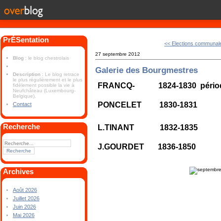
PrÉSentation
<< Elections communale
27 septembre 2012
Blog
: le blog chestrolais
Galerie des Bourgmestres
Description
: Le blog retrace
le plus régulièrement et le plus
FRANCQ- 1824-1830 période
fidèlement possible la vie à
Neufchâteau (Luxembourg-
Belgique).
PONCELET 1830-1831
Contact
Recherche
L.TINANT 1832-1835
J.GOURDET 1836-1850
Archives
Août 2026
Juillet 2026
Juin 2026
Mai 2026