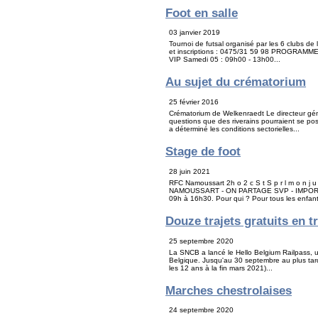
Foot en salle
03 janvier 2019
Tournoi de futsal organisé par les 6 clubs de
et inscriptions : 0475/31 59 98 PROGRAMME :
VIP Samedi 05 : 09h00 - 13h00...
Au sujet du crématorium
25 février 2016
Crématorium de Welkenraedt Le directeur gé
questions que des riverains pourraient se pos
a déterminé les conditions sectorielles...
Stage de foot
28 juin 2021
RFC Namoussart 2h o 2 c S t S p r l m o n j u u
NAMOUSSART - ON PARTAGE SVP - IMPORTANT
09h à 16h30. Pour qui ? Pour tous les enfant
Douze trajets gratuits en t
25 septembre 2020
La SNCB a lancé le Hello Belgium Railpass, u
Belgique. Jusqu'au 30 septembre au plus tard
les 12 ans à la fin mars 2021)...
Marches chestrolaises
24 septembre 2020