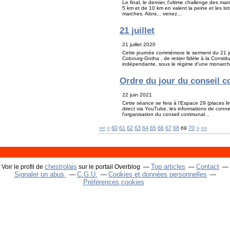
Le final, le dernier, l'ultime challenge des 
5 km et de 10 km en valent la peine et les lot
marches. Alors... venez...
21 juillet
21 juillet 2020
Cette journée commémore le serment du 21 jui
Cobourg-Gotha , de rester fidèle à la Constit
indépendante, sous le régime d'une monarchi
Ordre du jour du conseil c
22 juin 2021
Cette séance se fera à l'Espace 29 (places li
direct via YouTube, les informations de conne
l'organisation du conseil communal...
10
20
30
40
50
80
90
100
200
300
400
500
<<
<
60
61
62
63
64
65
66
67
68
70
>
>>
69
chestrolais
Top articles
Contact
Voir le profil de
sur le portail Overblog
Signaler un abus
C.G.U.
Cookies et données personnelles
Préférences cookies