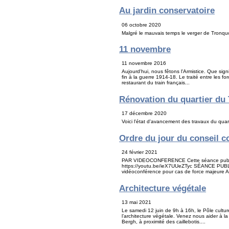
Au jardin conservatoire
06 octobre 2020
Malgré le mauvais temps le verger de Tronquoy
11 novembre
11 novembre 2016
Aujourd'hui, nous fêtons l'Armistice. Que sig
fin à la guerre 1914-18. Le traité entre les 
restaurant du train français...
Rénovation du quartier du
17 décembre 2020
Voici l'état d'avancement des travaux du quar
Ordre du jour du conseil 
24 février 2021
PAR VIDEOCONFERENCE Cette séance publique
https://youtu.be/ieX7UUeZTyc SÉANCE PUBLIQ
vidéoconférence pour cas de force majeure A
Architecture végétale
13 mai 2021
Le samedi 12 juin de 9h à 16h, le Pôle cultur
l’architecture végétale. Venez nous aider à l
Bergh, à proximité des caillebotis....