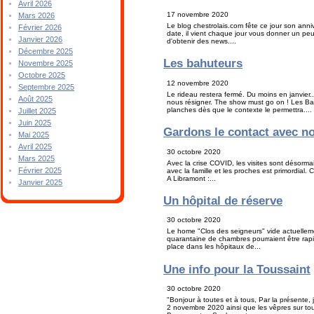
Avril 2026
17 novembre 2020
Mars 2026
Le blog chestrolais.com fête ce jour son anni
Février 2026
date, il vient chaque jour vous donner un peu 
Janvier 2026
d'obtenir des news....
Décembre 2025
Les bahuteurs
Novembre 2025
Octobre 2025
12 novembre 2020
Septembre 2025
Le rideau restera fermé. Du moins en janvie
Août 2025
nous résigner. The show must go on ! Les Bah
planches dès que le contexte le permettra....
Juillet 2025
Juin 2025
Gardons le contact avec n
Mai 2025
Avril 2025
30 octobre 2020
Mars 2025
Avec la crise COVID, les visites sont désormai
Février 2025
avec la famille et les proches est primordial. 
A Libramont :...
Janvier 2025
Un hôpital de réserve
30 octobre 2020
Le home "Clos des seigneurs" vide actuelleme
quarantaine de chambres pourraient être rapi
place dans les hôpitaux de...
Une info pour la Toussaint
30 octobre 2020
"Bonjour à toutes et à tous, Par la présente,
2 novembre 2020 ainsi que les vêpres sur tou