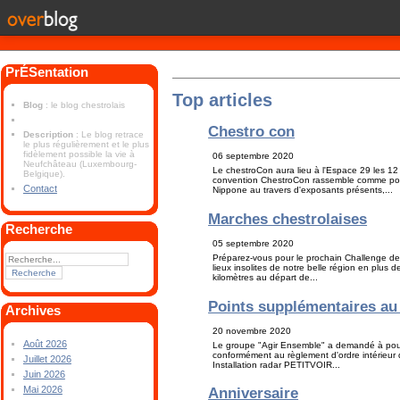
PrÉSentation
Top articles
Blog
: le blog chestrolais
Chestro con
Description
: Le blog retrace
le plus régulièrement et le plus
fidèlement possible la vie à
06 septembre 2020
Neufchâteau (Luxembourg-
Le chestroCon aura lieu à l'Espace 29 les 1
Belgique).
convention ChestroCon rassemble comme pour l
Contact
Nippone au travers d'exposants présents,...
Marches chestrolaises
Recherche
05 septembre 2020
Préparez-vous pour le prochain Challenge des
lieux insolites de notre belle région en plus 
kilomètres au départ de...
Points supplémentaires a
Archives
20 novembre 2020
Août 2026
Le groupe "Agir Ensemble" a demandé à pouvo
conformément au règlement d'ordre intérieur d
Juillet 2026
Installation radar PETITVOIR...
Juin 2026
Mai 2026
Anniversaire