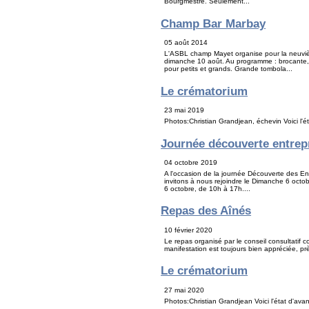
Bourgmestre. Seulement...
Champ Bar Marbay
05 août 2014
L'ASBL champ Mayet organise pour la neuvièm
dimanche 10 août. Au programme : brocante, a
pour petits et grands. Grande tombola...
Le crématorium
23 mai 2019
Photos:Christian Grandjean, échevin Voici l'
Journée découverte entrep
04 octobre 2019
A l'occasion de la journée Découverte des En
invitons à nous rejoindre le Dimanche 6 octo
6 octobre, de 10h à 17h....
Repas des Aînés
10 février 2020
Le repas organisé par le conseil consultatif 
manifestation est toujours bien appréciée, pr
Le crématorium
27 mai 2020
Photos:Christian Grandjean Voici l'état d'av