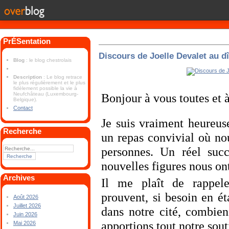
PrÉSentation
Discours de Joelle Devalet au d
Blog
: le blog chestrolais
Description
: Le blog retrace
le plus régulièrement et le plus
fidèlement possible la vie à
Neufchâteau (Luxembourg-
Bonjour à vous toutes et à
Belgique).
Contact
Je suis vraiment heureus
Recherche
un repas convivial où no
personnes. Un réel succ
nouvelles figures nous ont
Archives
Il me plaît de rappele
prouvent, si besoin en ét
Août 2026
Juillet 2026
dans notre cité, combien
Juin 2026
apportions tout notre sout
Mai 2026