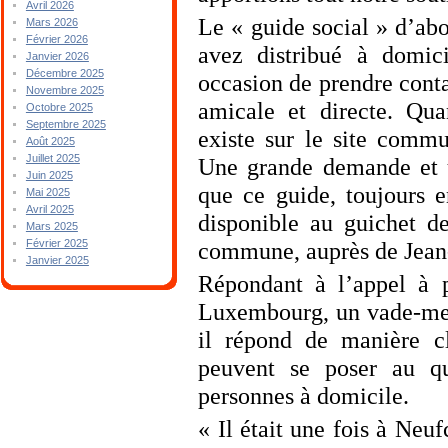
Avril 2026
Le « guide social » d’abo
Mars 2026
Février 2026
avez distribué à domici
Janvier 2026
Décembre 2025
occasion de prendre conta
Novembre 2025
amicale et directe. Qua
Octobre 2025
Septembre 2025
existe sur le site commu
Août 2025
Juillet 2025
Une grande demande et u
Juin 2025
que ce guide, toujours en
Mai 2025
Avril 2025
disponible au guichet d
Mars 2025
Février 2025
commune, auprès de Jean
Janvier 2025
Répondant à l’appel à p
Luxembourg, un vade-mecu
il répond de manière cl
peuvent se poser au qu
personnes à domicile.
« Il était une fois à Neuf