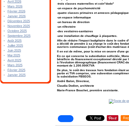
Avril 2026
-trois classes maternelles et coin"dodo"
Mars 2026
-un espace de psychomotricité
Février 2026
-quatre classes primaires et annexes pédagogique
Janvier 2026
-un espace informatique
Décembre 2025
-un bureau de direction
Novembre 2025
-un réfectoire
Octobre 2025
-des vestiaires-sanitaires
Septembre 2025
-une installation de chauffage à plaquettes.
Afin de réduire l'impact budgétaire dans le cadre
Août 2025
a décidé de prendre à sa charge le coût des fondati
Juillet 2025
ouvriers communaux (coût d'achat des matériaux d
Juin 2025
Il en est de même, pour la mise en oeuvre d'une gr
Mai 2025
En ce qui concerne la subsidiation sollicitée, Mon
bénéficie du financement exceptionnel décidé par
Avril 2025
à l'évolution démographique (financement CRAC-dos
Mars 2025
montant de 1.200.000€TVA
Février 2025
De plus, le coût des travaux hors fondation étant 
partie et TVA comprise, une subvention complémen
Janvier 2025
la subsidiation FBSEOS.
André Balon, Directeur,
Claudia Dodion, architecte
Marie-France Bouchet, première assistante.
Rep