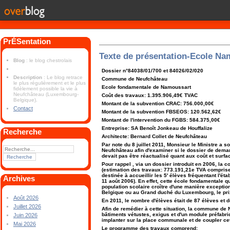
PrÉSentation
Texte de présentation-Ecole Na
Blog
: le blog chestrolais
Dossier n°84038/01/700 et 84026/02/020
Description
: Le blog retrace
Commune de Neufchâteau
le plus régulièrement et le plus
Ecole fondamentale de Namoussart
fidèlement possible la vie à
Neufchâteau (Luxembourg-
Coût des travaux: 1.395.906,49€ TVAC
Belgique).
Montant de la subvention CRAC: 756.000,00€
Contact
Montant de la subvention FBSEOS: 120.562,62€
Montant de l'intervention du FGBS: 584.375,00€
Entreprise: SA Benoît Jonkeau de Houffalize
Recherche
Architecte: Bernard Collet de Neufchâteau
Par note du 8 juillet 2011, Monsieur le Ministre a 
Neufchâteau afin d'examiner si le dossier de dema
devait pas être réactualisé quant aux coût et surfa
Pour rappel , via un dossier introduit en 2006, la
(estimation des travaux: 773.191,21e TVA comprise
destinée à accueillir les 5' élèves fréquentant l'ét
Archives
11 août 2006). En effet, cette école fondamentale q
population scolaire croître d'une manière exception
Belgique ou au Grand duché du Luxembourg, le prix 
Août 2026
En 2011, le nombre d'élèves était de 87 élèves et 
Juillet 2026
Afin de remédier à cette situation, la commune de
bâtiments vétustes, exigus et d'un module préfabri
Juin 2026
implanter sur la place communale et de coupler cet
Mai 2026
Le programme des travaux comprend: