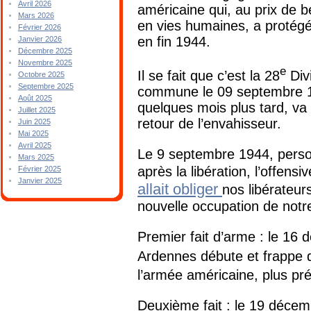
Avril 2026
américaine qui, au prix de 
Mars 2026
en vies humaines, a protég
Février 2026
en fin 1944.
Janvier 2026
Décembre 2025
Novembre 2025
e
Il se fait que c’est la 28
Divi
Octobre 2025
Septembre 2025
commune le 09 septembre 19
Août 2025
quelques mois plus tard, va
Juillet 2025
retour de l’envahisseur.
Juin 2025
Mai 2025
Avril 2025
Le 9 septembre 1944, perso
Mars 2025
après la libération, l’offensi
Février 2025
Janvier 2025
allait obliger
nos libérateur
nouvelle occupation de notre 
Premier fait d’arme : le 16 
Ardennes débute et frappe d
l’armée américaine, plus pr
Deuxième fait : le 19 déce