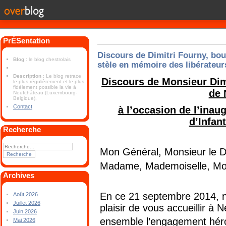
PrÉSentation
Discours de Dimitri Fourny, bou
Blog
: le blog chestrolais
stèle en mémoire des libérateur
Description
: Le blog retrace
Discours de Monsieur Di
le plus régulièrement et le plus
fidèlement possible la vie à
de 
Neufchâteau (Luxembourg-
Belgique).
Contact
à l’occasion de l’inaug
d’Infan
Recherche
Mon Général, Monsieur le 
Madame, Mademoiselle, Mons
Archives
En ce 21 septembre 2014, n
Août 2026
Juillet 2026
plaisir de vous accueillir 
Juin 2026
ensemble l’engagement héro
Mai 2026