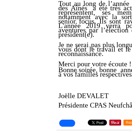
Tout au long de l’année é
des Aînés a été très act
représentent, ses me
notamment avec la sort
senior focus. Ils sont r
L'année 2019 verra po
aventures par l’électio
président(e).
Je ne serai pas plus longu
vous dont le travail et l
reconnaissance.
Merci pour votre écoute !
Bonne soirée, bonne année
à vos familles respectives
Joëlle DEVALET
Présidente CPAS Neufchâ
Rep