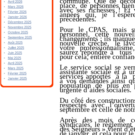
commune. Que de découv
Avril 2026
place, de personnes bien
Mars 2026
avec ses richesses ! Et 
Février 2026
années qui, je l’espèr
précédentes.
Janvier 2026
Décembre 2025
Novembre 2025
Pour le CPAS, mais s
personnel, cette nouv
Octobre 2025
changements : ils marquer
Septembre 2025
nouvelle crèche, le lavoi
Août 2025
votre professionnalism
Juillet 2025
saurez répondre à tous 
Juin 2025
pour cela, entière confian
Mai 2025
Avril 2025
Le service social se ver
Mars 2025
assistante sociale et à u
Février 2025
services apportés à la p
Janvier 2025
à vos demandes ainsi qu
population de plus en p
urgente d’aides sociales
Du côté des constructions
respectés avec l’ouver
septembre et celle de not
Après des mois de con
syndicales, le règlement
des Seigneurs » vient d’ê
de janvier, et cela pour l