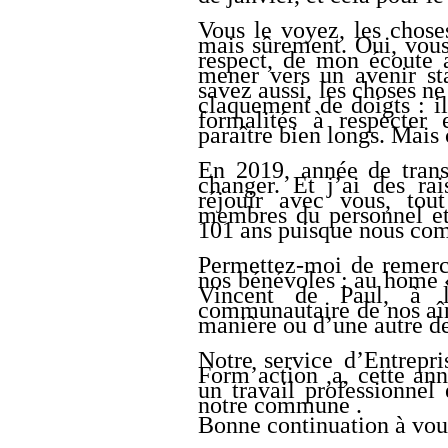
Vous le voyez, les chose
mais sûrement. Oui, vous
respect, de mon écoute 
mener vers un avenir sta
savez aussi, les choses ne
claquement de doigts : il
formalités à respecter 
paraître bien longs. Mais
En 2019, année de tran
changer. Et j’ai des ra
réjouir avec vous, tou
membres du personnel et
101 ans puisque nous com
Permettez-moi de remerci
nos bénévoles : au home «
Vincent de Paul, à 
communautaire de nos aîné
manière ou d’une autre d
Notre service d’Entrepri
Form’action ,a, cette ann
un travail professionnel
notre commune .
Bonne continuation à vous