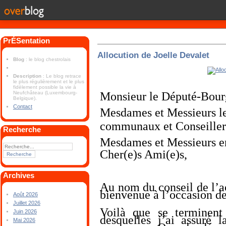
PrÉSentation
Allocution de Joelle Devalet
Blog
: le blog chestrolais
Description
: Le blog retrace
le plus régulièrement et le plus
fidèlement possible la vie à
Monsieur le Député-Bour
Neufchâteau (Luxembourg-
Belgique).
Contact
Mesdames et Messieurs le
communaux et Conseillers
Recherche
Mesdames et Messieurs en 
Cher(e)s Ami(e)s,
Archives
Au nom du conseil de l’ac
bienvenue à l’occasion d
Août 2026
Juillet 2026
Voilà que se terminent
Juin 2026
desquelles j’ai assuré
Mai 2026