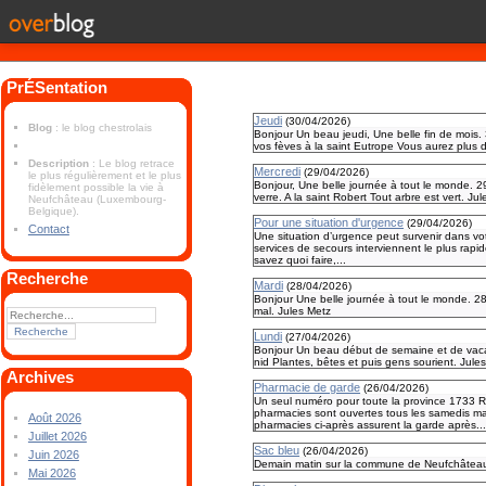
PrÉSentation
Jeudi
(
30/04/2026
)
Blog
: le blog chestrolais
Bonjour Un beau jeudi, Une belle fin de mois. 
vos fèves à la saint Eutrope Vous aurez plus 
Description
: Le blog retrace
Mercredi
(
29/04/2026
)
le plus régulièrement et le plus
Bonjour, Une belle journée à tout le monde. 29 
fidèlement possible la vie à
verre. A la saint Robert Tout arbre est vert. Ju
Neufchâteau (Luxembourg-
Belgique).
Pour une situation d'urgence
(
29/04/2026
)
Contact
Une situation d’urgence peut survenir dans vot
services de secours interviennent le plus rapid
savez quoi faire,...
Recherche
Mardi
(
28/04/2026
)
Bonjour Une belle journée à tout le monde. 28 avr
mal. Jules Metz
Lundi
(
27/04/2026
)
Bonjour Un beau début de semaine et de vacances
nid Plantes, bêtes et puis gens sourient. Jule
Archives
Pharmacie de garde
(
26/04/2026
)
Un seul numéro pour toute la province 1733 
pharmacies sont ouvertes tous les samedis ma
Août 2026
pharmacies ci-après assurent la garde après..
Juillet 2026
Sac bleu
(
26/04/2026
)
Juin 2026
Demain matin sur la commune de Neufchâteau
Mai 2026