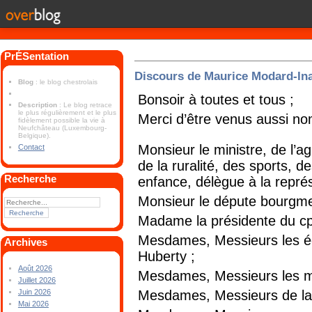
PrÉSentation
Discours de Maurice Modard-Ina
Blog
: le blog chestrolais
Bonsoir à toutes et tous ;
Description
: Le blog retrace
le plus régulièrement et le plus
Merci d’être venus aussi n
fidèlement possible la vie à
Neufchâteau (Luxembourg-
Belgique).
Monsieur le ministre, de l’ag
Contact
de la ruralité, des sports, de
Recherche
enfance, délègue à la représ
Monsieur le députe bourgme
Madame la présidente du cp
Mesdames, Messieurs les éc
Archives
Huberty ;
Août 2026
Mesdames, Messieurs les 
Juillet 2026
Mesdames, Messieurs de la f
Juin 2026
Mai 2026