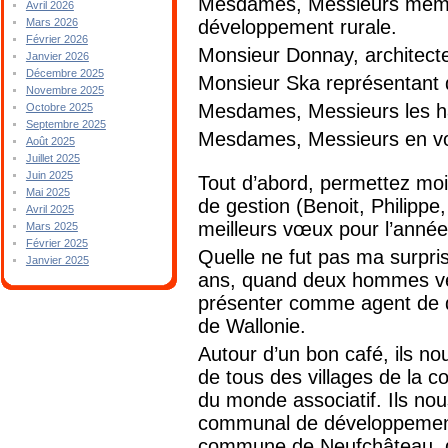
Mesdames, Messieurs membr
Avril 2026
développement rurale.
Mars 2026
Février 2026
Monsieur Donnay, architecte
Janvier 2026
Décembre 2025
Monsieur Ska représentant d
Novembre 2025
Mesdames, Messieurs les ha
Octobre 2025
Septembre 2025
Mesdames, Messieurs en vos 
Août 2025
Juillet 2025
Juin 2025
Tout d’abord, permettez mo
Mai 2025
de gestion (Benoit, Philippe
Avril 2025
meilleurs vœux pour l’anné
Mars 2025
Février 2025
Quelle ne fut pas ma surpri
Janvier 2025
ans, quand deux hommes ve
présenter comme agent de d
de Wallonie.
Autour d’un bon café, ils nou
de tous des villages de la 
du monde associatif. Ils nou
communal de développement r
commune de Neufchâteau, du