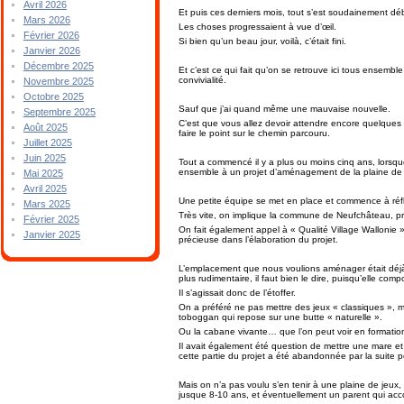
Avril 2026
Et puis ces derniers mois, tout s’est soudainement dé
Mars 2026
Les choses progressaient à vue d’œil.
Février 2026
Si bien qu’un beau jour, voilà, c’était fini.
Janvier 2026
Décembre 2025
Et c’est ce qui fait qu’on se retrouve ici tous ensembl
convivialité.
Novembre 2025
Octobre 2025
Sauf que j’ai quand même une mauvaise nouvelle.
Septembre 2025
C’est que vous allez devoir attendre encore quelques 
Août 2025
faire le point sur le chemin parcouru.
Juillet 2025
Juin 2025
Tout a commencé il y a plus ou moins cinq ans, lorsqu
ensemble à un projet d’aménagement de la plaine de j
Mai 2025
Avril 2025
Une petite équipe se met en place et commence à réfléc
Mars 2025
Très vite, on implique la commune de Neufchâteau, pr
Février 2025
On fait également appel à « Qualité Village Wallonie
Janvier 2025
précieuse dans l’élaboration du projet.
L’emplacement que nous voulions aménager était déjà
plus rudimentaire, il faut bien le dire, puisqu’elle com
Il s’agissait donc de l’étoffer.
On a préféré ne pas mettre des jeux « classiques », m
toboggan qui repose sur une butte « naturelle ».
Ou la cabane vivante… que l’on peut voir en formation
Il avait également été question de mettre une mare 
cette partie du projet a été abandonnée par la suite p
Mais on n’a pas voulu s’en tenir à une plaine de jeux,
jusque 8-10 ans, et éventuellement un parent qui acco