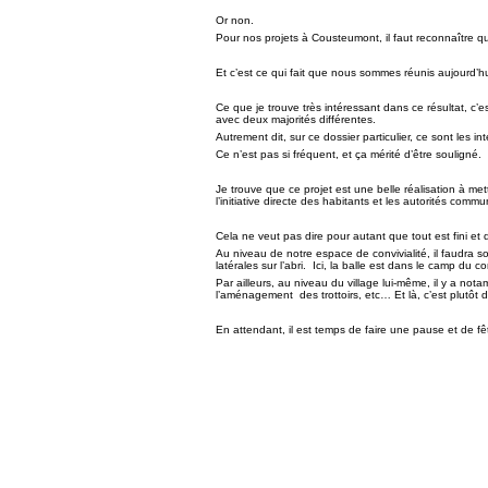
Or non.
Pour nos projets à Cousteumont, il faut reconnaître que
Et c’est ce qui fait que nous sommes réunis aujourd’h
Ce que je trouve très intéressant dans ce résultat, c’e
avec deux majorités différentes.
Autrement dit, sur ce dossier particulier, ce sont les in
Ce n’est pas si fréquent, et ça mérité d’être souligné.
Je trouve que ce projet est une belle réalisation à met
l’initiative directe des habitants et les autorités com
Cela ne veut pas dire pour autant que tout est fini et qu’
Au niveau de notre espace de convivialité, il faudra so
latérales sur l’abri.
Ici, la balle est dans le camp du co
Par ailleurs, au niveau du village lui-même, il y a nota
l’aménagement
des trottoirs, etc… Et là, c’est plutôt
En attendant, il est temps de faire une pause et de fêt