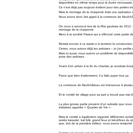
disponibles en même temps pour la durée nécessaire, e
Ce n’est déjà pas toujours évident pour des petites in
Mais le montage de la charpente était une opération 
Nous avons donc fait appel à la commune de Neufchât
On nous a annoncé lors de la fête gauloise de 2012,
montage de la charpente.
Merci à la société Fissers qui a effectué cette partie de
Restait encore à ce stade-ci à terminer la construction d
Certes, nous avions déjà les ardoises – et j’en profit
Mais ici aussi, nous avions un problème de disponibili
pose des ardoises.
Avant d’en arriver à la fin du chantier, je voudrais évo
Parce que bien évidemment, il a fallu payer tout ça.
La commune de Neufchâteau est intervenue à plusieur
Et le comité de village pour sa part a trouvé pas mal
La plus grosse partie provient d’un subside que nous
initiatives appelée « Quartier de Vie ».
Mais le comité a également organisé différentes activi
soirée karaoké, bal folk, grand feux et bénéfices du st
que, lors de la première édition, nous avons remporté 
Comme on peut le voir, le projet d’aménagement de not