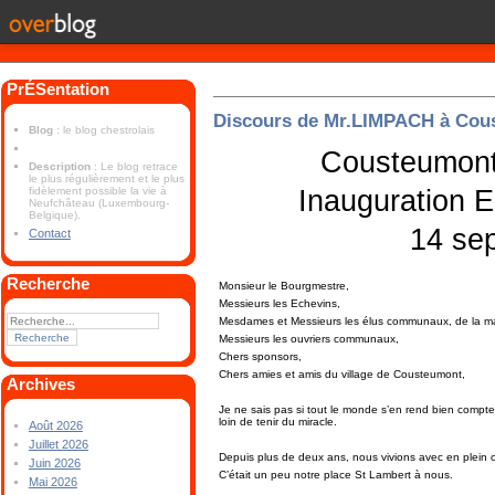
PrÉSentation
Discours de Mr.LIMPACH à Cou
Blog
: le blog chestrolais
Cousteumont 
Description
: Le blog retrace
le plus régulièrement et le plus
Inauguration E
fidèlement possible la vie à
Neufchâteau (Luxembourg-
Belgique).
14 se
Contact
Recherche
Monsieur le Bourgmestre,
Messieurs les Echevins,
Mesdames et Messieurs les élus communaux, de la majo
Messieurs les ouvriers communaux,
Chers sponsors,
Chers amies et amis du village de Cousteumont,
Archives
Je ne sais pas si tout le monde s’en rend bien compt
loin de tenir du miracle.
Août 2026
Juillet 2026
Depuis plus de deux ans, nous vivions avec en plein cœ
Juin 2026
C’était un peu notre place St Lambert à nous.
Mai 2026