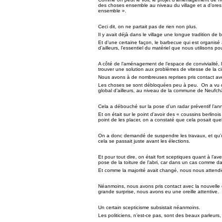
des choses ensemble au niveau du village et a d’ores
ensemble ».
Ceci dit, on ne partait pas de rien non plus.
Il y avait déjà dans le village une longue tradition de
Et d’une certaine façon, le barbecue qui est organisé a
d’ailleurs, l’essentiel du matériel que nous utilisons p
A côté de l’aménagement de l’espace de convivialité, l
trouver une solution aux problèmes de vitesse de la ci
Nous avons à de nombreuses reprises pris contact av
Les choses se sont débloquées peu à peu.
On a vu q
global d’ailleurs, au niveau de la commune de Neufch
Cela a débouché sur la pose d’un radar préventif l’a
Et on était sur le point d’avoir des « coussins berlin
point de les placer, on a constaté que cela posait que
On a donc demandé de suspendre les travaux, et qu’on
cela se passait juste avant les élections.
Et pour tout dire, on était fort sceptiques quant à l’av
pose de la toiture de l’abri, car dans un cas comme 
Et comme la majorité avait changé, nous nous attendi
Néanmoins, nous avons pris contact avec la nouvelle 
grande surprise, nous avons eu une oreille attentive.
Un certain scepticisme subsistait néanmoins.
Les politiciens, n’est-ce pas, sont des beaux parleurs,