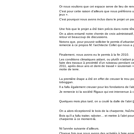
Or nous voulions que cet espace serve de lieu de ren
C’est pour cette raison d’ailleurs que nous préférons u
jeux ».
C’est pourquoi nous avons inclus dans le projet un pa
Une fois que le projet a été bien précis dans notre tête,
On a alors entamé notre chemin de croix administratif
retour et beaucoup de discussions.
Notons que, pour pouvoir solliciter le permis d’urbanism
remercie à ce propos M. l’architecte Collet qui nous a
Finalement, nous avons eu le permis à la fin 2010.
Les conditions climatiques aidant, ou plutôt n’aidant 
faire des travaux à proximité d’un ruisseau pendant cer
2011, après deux ans et demi de travail « souterrain »,
motte de terre.
La première étape a été en effet de creuser le trou pour
toboggan.
Il a fallu également creuser pour les fondations de l’ab
Je remercie ici la société Rigaux qui est intervenue à
Quelques mois plus tard, on a coulé la dalle de l’abri (
On a alors réceptionné le bois de la charpente, fraî
Bois qu’il a fallu traiter, raboter… et mettre à l’abri
charpente à ce moment-là.
Ni l’année suivante d’ailleurs.
Chaque fois que nous avons des activités à faire ensem