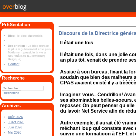
PrÉSentation
Discours de la Directrice génér
Blog
: le blog chestrolais
Il était une fois...
Description
: Le blog retrace
le plus régulièrement et le plus
fidèlement possible la vie à
Il était une fois, dans une jolie
Neufchâteau (Luxembourg-
an plus tôt, venait de prendre se
Belgique).
Contact
Assise à son bureau, fixant la forê
soudain que bien des malheurs au
Recherche
CPAS avaient existé il y a trèè
Imaginez-vous...Cendrillon! Avant
ses abominables belles-soeurs, ell
repasser. On peut penser qu'elle a
Archives
du lavoir Net Service afin de réd
Août 2026
Autre exemple, il aurait été vrai
Juillet 2026
Juin 2026
méchant loup qui constate avec ef
Mai 2026
suivre une formatioon à l'EFT, et