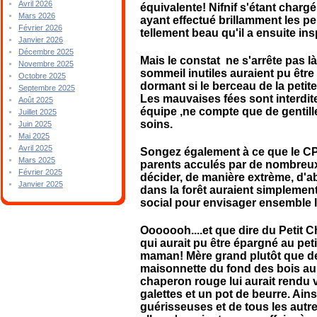
Avril 2026
équivalente! Nifnif s'étant charg
Mars 2026
ayant effectué brillamment les pe
Février 2026
tellement beau qu'il a ensuite ins
Janvier 2026
Décembre 2025
Mais le constat ne s'arrête pas 
Novembre 2025
sommeil inutiles auraient pu être é
Octobre 2025
dormant si le berceau de la petit
Septembre 2025
Les mauvaises fées sont interdite
Août 2025
équipe ,ne compte que de gentill
Juillet 2025
soins.
Juin 2025
Mai 2025
Avril 2025
Songez également à ce que le CPA
Mars 2025
parents acculés par de nombreux
Février 2025
décider, de manière extrème, d'a
Janvier 2025
dans la forêt auraient simplemen
social pour envisager ensemble l
Ooooooh....et que dire du Petit 
qui aurait pu être épargné au pet
maman! Mère grand plutôt que de 
maisonnette du fond des bois aura
chaperon rouge lui aurait rendu 
galettes et un pot de beurre. Ains
guérisseuses et de tous les autres