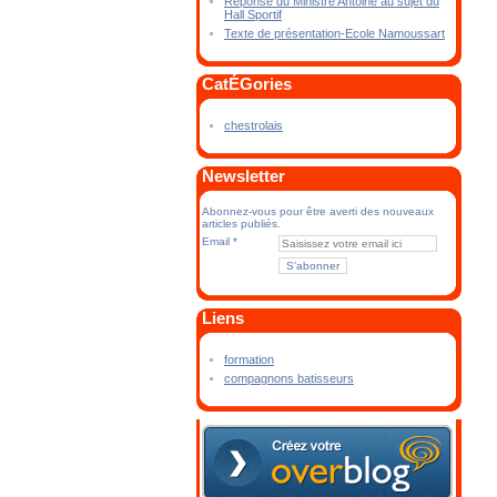
Réponse du Ministre Antoine au sujet du
Hall Sportif
Texte de présentation-Ecole Namoussart
CatÉGories
chestrolais
Newsletter
Abonnez-vous pour être averti des nouveaux
articles publiés.
Email
Liens
formation
compagnons batisseurs