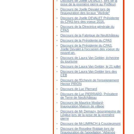
Discours de Joelle DEVALET, lors de la
pose de la première pierre au Préfleuri
Discours de Joelle Devalet lors de
l'inauguration des locaux "Alvéole"
Discours de Joelle DEVALET Présidente
du CPAS lors des voeux 2016.
Discours de la Directrice générale du
CPAS
Discours de la Fabrique de Neufchâteau
Discours de la Présidente du CPAS
Discours de la Présidente du CPAS,
Joelle Devalet à l'occasion des voeux du
nouvel an.
Discours de Laura Van Gelder, échevine
du tourisme
Discours de Laura Van Gelder, le 21 juillet
Discours de Laura Van Gelder lors des
CEB
Discours de l'Echevin de l'enseignement
Hector PIRON
Discours de Luc Pierrard
Discours de Luc PIERRARD, Président
de Terre de Neufchâteau
Discours de Maurice Modard-
Inauguration Maison de village
Discours de Mr Demazy, bourgmestre de
Léglise,lors de la pose de la première
pierre
Discours de Mr.LIMPACH à Cousteumont
Discours de Roseline Roblain lors de
l'inauguration de l'appellation "Athénée