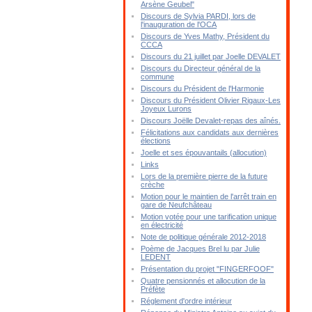
Arsène Geubel"
Discours de Sylvia PARDI, lors de
l'inauguration de l'OCA
Discours de Yves Mathy, Président du
CCCA
Discours du 21 juillet par Joelle DEVALET
Discours du Directeur général de la
commune
Discours du Président de l'Harmonie
Discours du Président Olivier Rigaux-Les
Joyeux Lurons
Discours Joëlle Devalet-repas des aînés.
Félicitations aux candidats aux dernières
élections
Joelle et ses épouvantails (allocution)
Links
Lors de la première pierre de la future
crèche
Motion pour le maintien de l'arrêt train en
gare de Neufchâteau
Motion votée pour une tarification unique
en électricité
Note de politique générale 2012-2018
Poème de Jacques Brel lu par Julie
LEDENT
Présentation du projet "FINGERFOOF"
Quatre pensionnés et allocution de la
Préfète
Réglement d'ordre intérieur