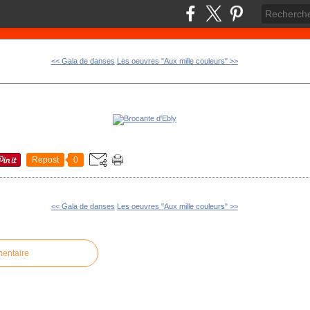
<< Gala de danses
Les oeuvres "Aux mille couleurs" >>
Repost
0
<< Gala de danses
Les oeuvres "Aux mille couleurs" >>
mentaire