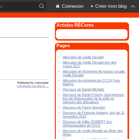
Connexion
+
Créer mon blog
Articles RÉCents
Pages
Allocution de Joelle Devalet
Allocution de Joelle Devalet lors des
voeux 2017
Allocution de l'échevine de l'action sociale,
Joelle Devalet
Allocution du président du CCCA,Yves
Published by chestrolais
Mathys
commenter cet article
…
Discours de Daniel Michiels
Discours de Dimitri Fourny, bourgmestre
lors de l'inauguration de la stèle en
mémoire des libérateurs
Discours de Fanny Bourdon
Discours de François Huberty, lors du 11
novembre 2013
Discours de Gilles ROBERT lors
del'inauguration de l'OCA
Discours de Joelle Devalet au dîner des
Aînés