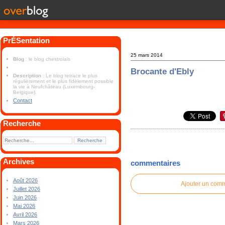
PrÉSentation
25 mars 2014
Blog
: le blog chestrolais
Brocante d'Ebly
Description
: Le blog retrace le plus
régulièrement et le plus fidèlement possible
la vie à Neufchâteau (Luxembourg-
Belgique).
Contact
Recherche
Archives
commentaires
Août 2026
Ajouter un com
Juillet 2026
Juin 2026
Mai 2026
Avril 2026
Mars 2026