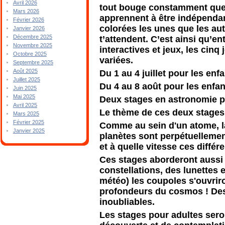
Avril 2026
tout bouge constamment que c
Mars 2026
apprennent à être indépendant
Février 2026
colorées les unes que les au
Janvier 2026
Décembre 2025
t’attendent. C’est ainsi qu’e
Novembre 2025
interactives et jeux, les cinq
Octobre 2025
variées.
Septembre 2025
Août 2025
Du 1 au 4 juillet pour les enf
Juillet 2025
Du 4 au 8 août pour les enfan
Juin 2025
Mai 2025
Deux stages en astronomie p
Avril 2025
Le thème de ces deux stages
Mars 2025
Février 2025
Comme au sein d'un atome, la 
Janvier 2025
planètes sont perpétuelleme
et à quelle vitesse ces différ
Ces stages aborderont aussi
constellations, des lunettes 
météo) les coupoles s'ouvrir
profondeurs du cosmos ! Des 
inoubliables.
Les stages pour adultes sero