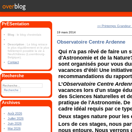
PrÉSentation
<< Printemps Grandeur 
19 mars 2014
Blog
: le blog chestrolais
Observatoire Centre Ardenne
Description
: Le blog retrace
le plus régulièrement et le plus
Qui n'a pas rêvé de faire un 
fidèlement possible la vie à
Neufchâteau (Luxembourg-
d'Astronomie et de la Nature
Belgique).
Contact
sont organisés pour vous dur
vacances d’été! Une initiativ
Recherche
recommandations du rapport
L’
Observatoire Centre Arde
vacances lors d'un stage édu
des Sciences Naturelles et d
pratique de l'Astronomie. De
Archives
cadre idéal requis par ce typ
Août 2026
Deux stages nature pour les 
Juillet 2026
Lors de ces stages, nous part
Juin 2026
Mai 2026
nous entoure. Nous verrons q