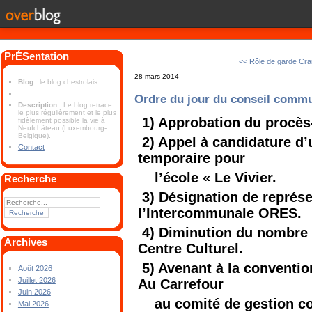
PrÉSentation
<< Rôle de garde
Cra
28 mars 2014
Blog
: le blog chestrolais
Ordre du jour du conseil commun
Description
: Le blog retrace
le plus régulièrement et le plus
1) Approbation du procès-
fidèlement possible la vie à
Neufchâteau (Luxembourg-
Belgique).
2) Appel à candidature d’u
Contact
temporaire pour
l’école « Le Vivier.
Recherche
3) Désignation de repré
l’Intercommunale ORES.
4) Diminution du nombre 
Archives
Centre Culturel.
5) Avenant à la convention
Août 2026
Juillet 2026
Au Carrefour
Juin 2026
au comité de gestion co
Mai 2026