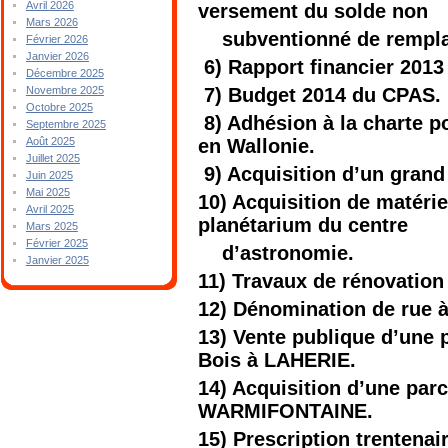
Avril 2026
versement du solde non
Mars 2026
subventionné de remplac
Février 2026
Janvier 2026
6) Rapport financier 2013
Décembre 2025
7) Budget 2014 du CPAS.
Novembre 2025
Octobre 2025
8) Adhésion à la charte po
Septembre 2025
en Wallonie.
Août 2025
Juillet 2025
9) Acquisition d’un grand
Juin 2025
Mai 2025
10) Acquisition de matérie
Avril 2025
planétarium du centre
Mars 2025
Février 2025
d’astronomie.
Janvier 2025
11) Travaux de rénovation
12) Dénomination de ru
13) Vente publique d’une 
Bois à LAHERIE.
14) Acquisition d’une par
WARMIFONTAINE.
15) Prescription trentena