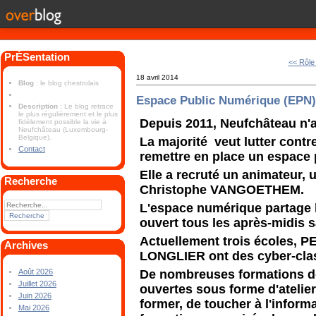
PrÉSentation
<< Rôle
18 avril 2014
Blog
: le blog chestrolais
Espace Public Numérique (EPN
Description
: Le blog retrace
le plus régulièrement et le plus
Depuis 2011, Neufchâteau n'
fidèlement possible la vie à
Neufchâteau (Luxembourg-
Belgique).
La majorité veut lutter contre
Contact
remettre en place un espace
Elle a recruté un animateur, 
Recherche
Christophe VANGOETHEM.
L'espace numérique partage l
ouvert tous les après-midis s
Actuellement trois écoles,
Archives
LONGLIER ont des cyber-cla
De nombreuses formations d
Août 2026
Juillet 2026
ouvertes sous forme d'atelie
Juin 2026
former, de toucher à l'info
Mai 2026