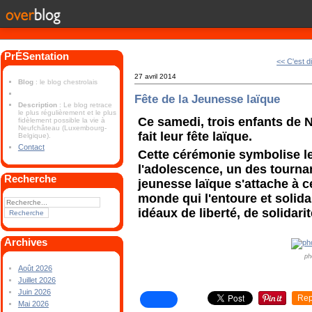
PrÉSentation
<< C'est 
27 avril 2014
Blog
: le blog chestrolais
Fête de la Jeunesse laïque
Description
: Le blog retrace
le plus régulièrement et le plus
Ce samedi, trois enfants de 
fidèlement possible la vie à
Neufchâteau (Luxembourg-
fait leur fête laïque.
Belgique).
Contact
Cette cérémonie symbolise le
l'adolescence, un des tournan
Recherche
jeunesse laïque s'attache à c
monde qui l'entoure et solid
idéaux de liberté, de solidarit
Archives
ph
Août 2026
Juillet 2026
Juin 2026
Rep
Mai 2026