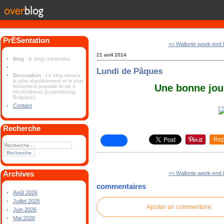
PrÉSentation
<< Wallonie week-end 
21 avril 2014
Blog
: le blog chestrolais
Lundi de Pâques
Description
: Le blog retrace
le plus régulièrement et le plus
Une bonne jour
fidèlement possible la vie à
Neufchâteau (Luxembourg-
Belgique).
Contact
Recherche
Rep
Archives
<< Wallonie week-end 
commentaires
Août 2026
Juillet 2026
Ajouter un commentaire
Juin 2026
Mai 2026