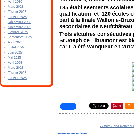
Avril 2026
185 établissements scolaires
Mars 2026
Février 2026
qualification et 120 écoles o
Janvier 2026
part à la finale Wallonie-Brux
Décembre 2025
secondaires de Neufchâteau.
Novembre 2025
Octobre 2025
Trois victoires consécutives p
Septembre 2025
St Joeph de Libramont est bi
Août 2025
car il a été vainqueur en 2012
Juillet 2025
Juin 2025
Mai 2025
Avril 2025
Mars 2025
Février 2025
Janvier 2025
Rep
<< Week-end bienvenue
commentaires