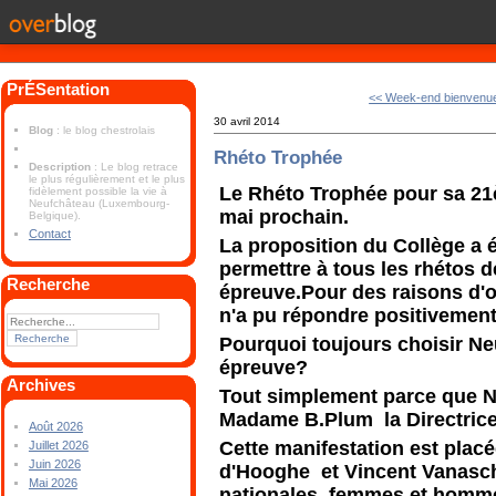
PrÉSentation
<< Week-end bienvenue
30 avril 2014
Blog
: le blog chestrolais
Rhéto Trophée
Description
: Le blog retrace
le plus régulièrement et le plus
Le Rhéto Trophée pour sa 21è
fidèlement possible la vie à
Neufchâteau (Luxembourg-
mai prochain.
Belgique).
Contact
La proposition du Collège a 
permettre à tous les rhétos d
Recherche
épreuve.Pour des raisons d'or
n'a pu répondre positivement
Pourquoi toujours choisir Ne
épreuve?
Archives
Tout simplement parce que N
Madame B.Plum la Directrice
Août 2026
Cette manifestation est placé
Juillet 2026
Juin 2026
d'Hooghe et Vincent Vanasch
Mai 2026
nationales, femmes et homm