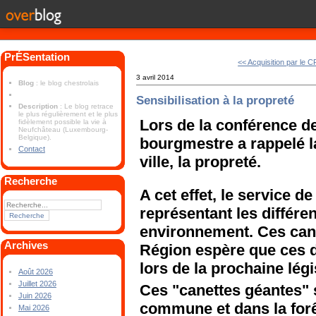
PrÉSentation
<< Acquisition par le 
3 avril 2014
Blog
: le blog chestrolais
Sensibilisation à la propreté
Description
: Le blog retrace
le plus régulièrement et le plus
Lors de la conférence de
fidèlement possible la vie à
Neufchâteau (Luxembourg-
Belgique).
bourgmestre a rappelé l
Contact
ville, la propreté.
Recherche
A cet effet, le service de
représentant les différe
environnement. Ces canet
Archives
Région espère que ces 
lors de la prochaine légi
Août 2026
Juillet 2026
Ces "canettes géantes" 
Juin 2026
commune et dans la forêt
Mai 2026