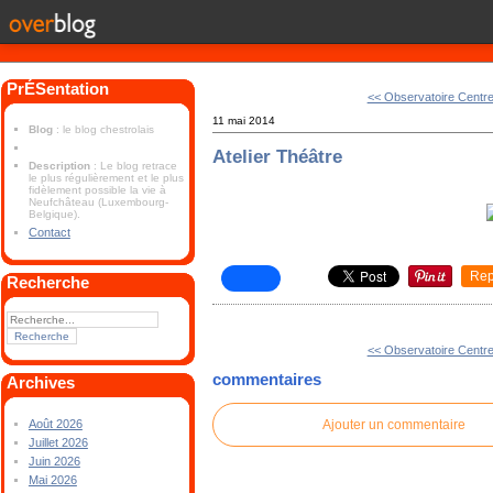
PrÉSentation
<< Observatoire Centr
11 mai 2014
Blog
: le blog chestrolais
Atelier Théâtre
Description
: Le blog retrace
le plus régulièrement et le plus
fidèlement possible la vie à
Neufchâteau (Luxembourg-
Belgique).
Contact
Rep
Recherche
<< Observatoire Centr
commentaires
Archives
Ajouter un commentaire
Août 2026
Juillet 2026
Juin 2026
Mai 2026