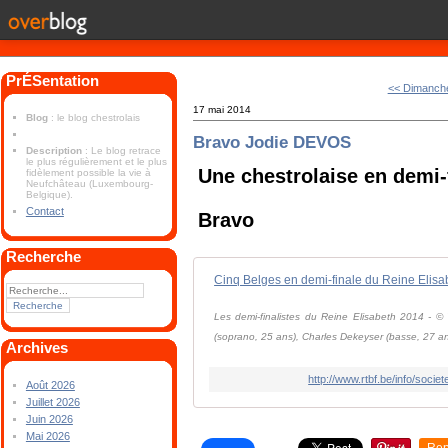
PrÉSentation
<< Dimanch
17 mai 2014
Blog
: le blog chestrolais
Bravo Jodie DEVOS
Description
: Le blog retrace
le plus régulièrement et le plus
Une chestrolaise en demi-
fidèlement possible la vie à
Neufchâteau (Luxembourg-
Belgique).
Contact
Bravo
Recherche
Cinq Belges en demi-finale du Reine Elisa
Les demi-finalistes du Reine Elisabeth 2014 - ©
(soprano, 25 ans), Charles Dekeyser (basse, 27 an
Archives
http://www.rtbf.be/info/socie
Août 2026
Juillet 2026
Juin 2026
Mai 2026
Rep