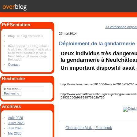
PrÉSentation
<< Vernissage exposi
26 mai 2014
Blog
: le blog chestrolais
Déploiement de la gendarmerie
Description
: Le blog retrace
le plus régulièrement et le plus
Deux individus très dangereu
fidèlement possible la vie à
Neufchâteau (Luxembourg-
la gendarmerie à Neufchâtea
Belgique).
Contact
Un important dispositif avait
Recherche
http://www.lameuse.be/1015504/article/2014-05-26/ne
http://www.wort.lu/fr/luxembourg/car-jacking-au-luxemb
53831650b9b398870802b730
Archives
Août 2026
Juillet 2026
Christophe Matz | Facebook
Juin 2026
Mai 2026