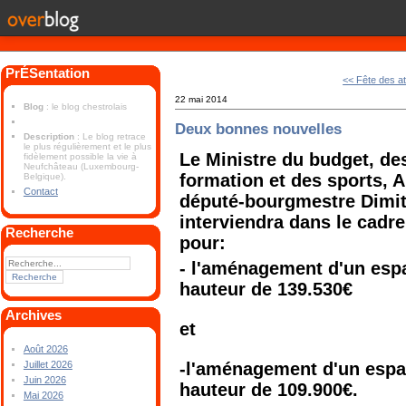
PrÉSentation
<< Fête des at
22 mai 2014
Blog
: le blog chestrolais
Deux bonnes nouvelles
Description
: Le blog retrace
le plus régulièrement et le plus
Le Ministre du budget, des
fidèlement possible la vie à
Neufchâteau (Luxembourg-
formation et des sports, A
Belgique).
Contact
député-bourgmestre Dimit
interviendra dans le cadr
Recherche
pour:
- l'aménagement d'un es
hauteur de 139.530€
Archives
et
Août 2026
-l'aménagement d'un espa
Juillet 2026
Juin 2026
hauteur de 109.900€.
Mai 2026