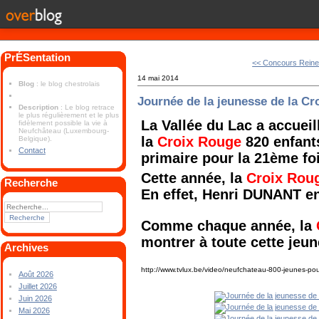
PrÉSentation
<< Concours Reine
14 mai 2014
Blog
: le blog chestrolais
Journée de la jeunesse de la C
Description
: Le blog retrace
le plus régulièrement et le plus
La Vallée du Lac a accueil
fidèlement possible la vie à
Neufchâteau (Luxembourg-
la
Croix Rouge
820 enfant
Belgique).
Contact
primaire pour la 21ème foi
Cette année, la
Croix Rou
Recherche
En effet, Henri DUNANT en 
Comme chaque année, la
montrer à toute cette jeun
Archives
http://www.tvlux.be/video/neufchateau-800-jeunes-pou
Août 2026
Juillet 2026
Juin 2026
Mai 2026