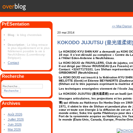
PrÉSentation
<< Mai Danse
20 mai 2014
Blog
: le blog chestrolais
KOKODO JUJUTSU (皇光道柔術
Description
: Le blog retrace
le plus régulièrement et le plus
fidèlement possible la vie à
Le KOKODO KYU SHIN KAY a demandé au KOKI DOJO
Neufchâteau (Luxembourg-
10 mai. Il s’est déroulé au complexe « Centre du L
Belgique).
à l’Hôtel Eden-Ardenne à Neufchâteau.
Contact
Le KOKI DOJO de FAUVILLERS, Club de jujutsu, cr
Il est dirigé par Olivier ROUSSEAU (Les Fossés) 
Contact: +32477173101. Les Shihan représentant 
GRIBOMONT (Neufchâteau)
Recherche
Le KOKI DOJO est inscrit à la fédération KYU SHIN 
MELOTTE (Genk) et Etienne BEYNAERTS (Zoutleeu
(Shihan est le titre japonais exprimant la maitrise d
Les techniques enseignées viennent de l’école J
Le KOKODO JUJUTSU (皇光道柔術) est un budô (art mart
blocages articulaires, les projections et les points
Archives
博) qui débuta au Hakkoryu So Honbu Dojo en 1969
1971, il obtint le titre de Shihan et pendant plus de
cœur et toute son énergie à la diffusion de cet art.
monde entier, Soke Irie quitta l'Hakkoryu pour des
Août 2026
Fort de la renommée acquise au Hakkoryu, Irie Ya
Juillet 2026
le monde (États-Unis, Canada, Europe, Proche-Orient
Juin 2026
Mai 2026