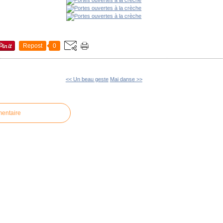
Repost
0
<< Un beau geste
Mai danse >>
mentaire