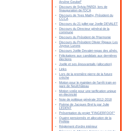
Arsène Geubel"
Discours de Sylvia PARDI, lors de
l'inauguration de l'OCA
Discours de Yves Mathy, Président du
CCCA
Discours du 21 juillet par Joelle DEVALET
Discours du Directeur général de la
commune
Discours du Président de l'Harmonie
Discours du Président Olivier Rigaux-Les
Joyeux Lurons
Discours Joëlle Devalet-repas des aînés.
Félicitations aux candidats aux dernières
élections
Joelle et ses épouvantails (allocution)
Links
Lors de la première pierre de la future
crèche
Motion pour le maintien de l'arrêt train en
gare de Neufchâteau
Motion votée pour une tarification unique
en électricité
Note de politique générale 2012-2018
Poème de Jacques Brel lu par Julie
LEDENT
Présentation du projet "FINGERFOOF"
Quatre pensionnés et allocution de la
Préfète
Réglement d'ordre intérieur