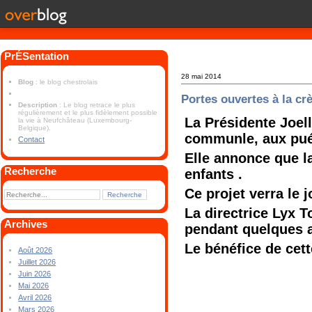
PrÉSentation
28 mai 2014
Blog
: le blog chestrolais
Portes ouvertes à la cr
Description
: Le blog retrace le plus
régulièrement et le plus fidèlement possible
La Présidente Joell
la vie à Neufchâteau (Luxembourg-
Belgique).
communle, aux pué
Contact
Elle annonce que la
Recherche
enfants .
Ce projet verra le
La directrice Lyx T
Archives
pendant quelques a
Le bénéfice de cett
Août 2026
Juillet 2026
Juin 2026
Mai 2026
Avril 2026
Mars 2026