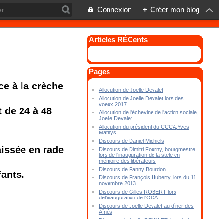
Connexion
+
Créer mon blog
Articles RÉCents
Pages
ce à la crèche
Allocution de Joelle Devalet
Allocution de Joelle Devalet lors des
voeux 2017
t de 24 à 48
Allocution de l'échevine de l'action sociale,
Joelle Devalet
Allocution du président du CCCA,Yves
Mathys
Discours de Daniel Michiels
aissée en rade
Discours de Dimitri Fourny, bourgmestre
lors de l'inauguration de la stèle en
mémoire des libérateurs
Discours de Fanny Bourdon
fants.
Discours de François Huberty, lors du 11
novembre 2013
Discours de Gilles ROBERT lors
del'inauguration de l'OCA
Discours de Joelle Devalet au dîner des
Aînés