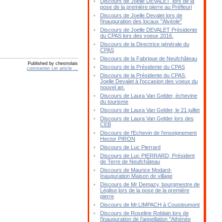
Discours de Joelle DEVALET, lors de la
pose de la première pierre au Préfleuri
Discours de Joelle Devalet lors de
l'inauguration des locaux "Alvéole"
Discours de Joelle DEVALET Présidente
du CPAS lors des voeux 2016.
Discours de la Directrice générale du
CPAS
Discours de la Fabrique de Neufchâteau
Published by chestrolais
Discours de la Présidente du CPAS
commenter cet article
…
Discours de la Présidente du CPAS,
Joelle Devalet à l'occasion des voeux du
nouvel an.
Discours de Laura Van Gelder, échevine
du tourisme
Discours de Laura Van Gelder, le 21 juillet
Discours de Laura Van Gelder lors des
CEB
Discours de l'Echevin de l'enseignement
Hector PIRON
Discours de Luc Pierrard
Discours de Luc PIERRARD, Président
de Terre de Neufchâteau
Discours de Maurice Modard-
Inauguration Maison de village
Discours de Mr Demazy, bourgmestre de
Léglise,lors de la pose de la première
pierre
Discours de Mr.LIMPACH à Cousteumont
Discours de Roseline Roblain lors de
l'inauguration de l'appellation "Athénée