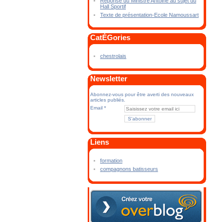
Réponse du Ministre Antoine au sujet du
Hall Sportif
Texte de présentation-Ecole Namoussart
CatÉGories
chestrolais
Newsletter
Abonnez-vous pour être averti des nouveaux
articles publiés.
Email
Liens
formation
compagnons batisseurs