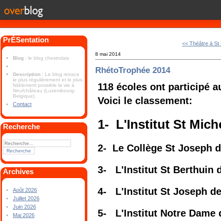
PrÉSentation
<< Théâtre à St
8 mai 2014
Blog
: le blog chestrolais
RhétoTrophée 2014
Description
: Le blog retrace
le plus régulièrement et le plus
118 écoles ont participé 
fidèlement possible la vie à
Neufchâteau (Luxembourg-
Belgique).
Voici le classement:
Contact
1-
L'Institut St Mic
Recherche
2- Le Collège St Joseph 
3- L'Institut St Berthuin
Archives
4- L'Institut St Joseph d
Août 2026
Juillet 2026
Juin 2026
5- L
'Institut Notre Dame
Mai 2026