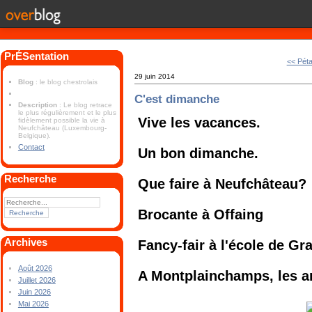
PrÉSentation
<< Pét
29 juin 2014
Blog
: le blog chestrolais
C'est dimanche
Description
: Le blog retrace
le plus régulièrement et le plus
Vive les vacances.
fidèlement possible la vie à
Neufchâteau (Luxembourg-
Belgique).
Contact
Un bon dimanche.
Recherche
Que faire à Neufchâteau?
Brocante à Offaing
Archives
Fancy-fair à l'école de Gr
Août 2026
A Montplainchamps, les a
Juillet 2026
Juin 2026
Mai 2026