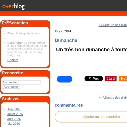
PrÉSentation
<< A l'heure des dia
15 juin 2014
Blog
: le blog chestrolais
Dimanche
Description
: Le blog retrace
le plus régulièrement et le plus
Un très bon dimanche à toute
fidèlement possible la vie à
Neufchâteau (Luxembourg-
Belgique).
Contact
Recherche
Rep
<< A l'heure des dia
Archives
commentaires
Août 2026
Juillet 2026
Ajouter un commentaire
Juin 2026
Mai 2026