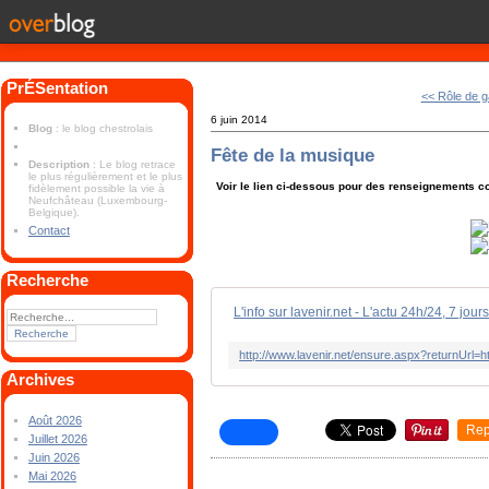
PrÉSentation
<< Rôle de g
6 juin 2014
Blog
: le blog chestrolais
Fête de la musique
Description
: Le blog retrace
le plus régulièrement et le plus
Voir le lien ci-dessous pour des renseignements 
fidèlement possible la vie à
Neufchâteau (Luxembourg-
Belgique).
Contact
Recherche
L'info sur lavenir.net - L'actu 24h/24, 7 jour
Archives
Août 2026
Rep
Juillet 2026
Juin 2026
Mai 2026