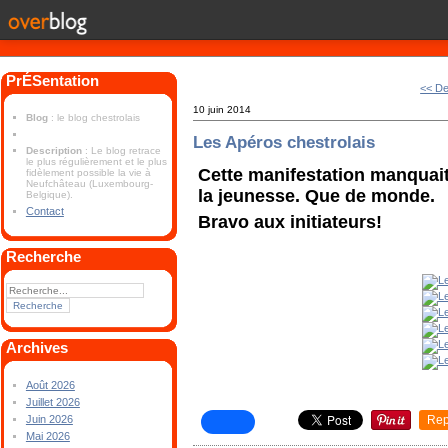
PrÉSentation
<< De
10 juin 2014
Blog
: le blog chestrolais
Les Apéros chestrolais
Description
: Le blog retrace
le plus régulièrement et le plus
Cette manifestation manquait
fidèlement possible la vie à
Neufchâteau (Luxembourg-
la jeunesse. Que de monde.
Belgique).
Contact
Bravo aux initiateurs!
Recherche
Archives
Août 2026
Juillet 2026
Rep
Juin 2026
Mai 2026