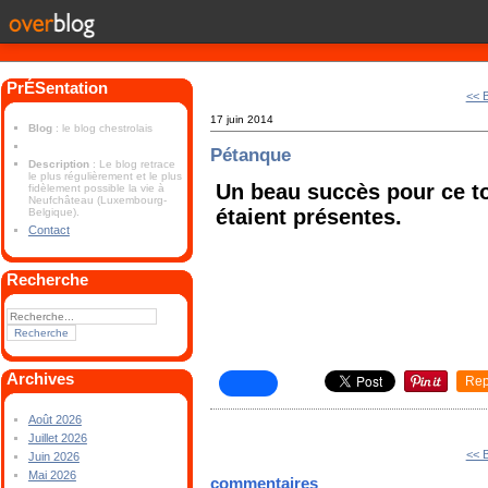
PrÉSentation
<< 
17 juin 2014
Blog
: le blog chestrolais
Pétanque
Description
: Le blog retrace
le plus régulièrement et le plus
Un beau succès pour ce t
fidèlement possible la vie à
Neufchâteau (Luxembourg-
étaient présentes.
Belgique).
Contact
Recherche
Archives
Rep
Août 2026
Juillet 2026
<< 
Juin 2026
Mai 2026
commentaires